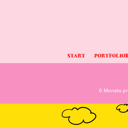
START
PORTFOLIO
6 Monate pr