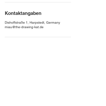
Kontaktangaben
Dishoffstraße 1, Harpstedt, Germany
miau@the-drawing-kat.de
DIE NEUESTEN NEWS
GIBT`S PER
NEWSLETTER:
E-Mail-Adresse hier eingeben
Abonnieren